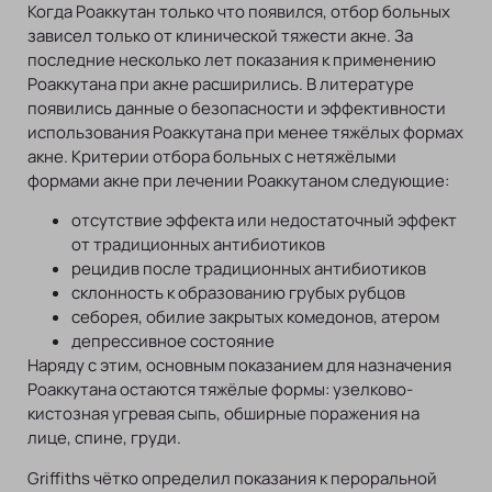
Когда Роаккутан только что появился, отбор больных
зависел только от клинической тяжести акне. За
последние несколько лет показания к применению
Роаккутана при акне расширились. В литературе
появились данные о безопасности и эффективности
использования Роаккутана при менее тяжёлых формах
акне. Критерии отбора больных с нетяжёлыми
формами акне при лечении Роаккутаном следующие:
отсутствие эффекта или недостаточный эффект
от традиционных антибиотиков
рецидив после традиционных антибиотиков
склонность к образованию грубых рубцов
себорея, обилие закрытых комедонов, атером
депрессивное состояние
Наряду с этим, основным показанием для назначения
Роаккутана остаются тяжёлые формы: узелково-
кистозная угревая сыпь, обширные поражения на
лице, спине, груди.
Griffiths чётко определил показания к пероральной