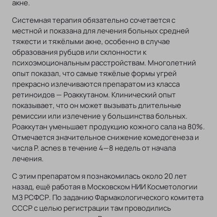
акне.
Системная терапия обязательно сочетается с
местной и показана для лечения больных средней
тяжести и тяжёлыми акне, особенно в случае
образования рубцов или склонности к
психоэмоциональным расстройствам. Многолетний
опыт показал, что самые тяжёлые формы угрей
прекрасно излечиваются препаратом из класса
ретиноидов — Роаккутаном. Клинический опыт
показывает, что он может вызывать длительные
ремиссии или излечение у большинства больных.
Роаккутан уменьшает продукцию кожного сала на 80%.
Отмечается значительное снижение комедогенеза и
числа P. acnes в течение 4—8 недель от начала
лечения.
С этим препаратом я познакомилась около 20 лет
назад, ещё работая в Московском НИИ Косметологии
МЗ РСФСР. По заданию Фармакологического комитета
СССР с целью регистрации там проводились