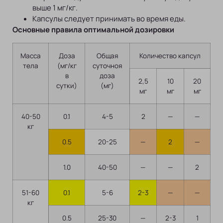
выше 1 мг/кг.
Капсулы следует принимать во время еды.
Основные правила оптимальной дозировки
Масса
Доза
Общая
Количество капсул
тела
(мг/кг
суточноя
в
доза
2,5
10
20
сутки)
(мг)
мг
мг
мг
40-50
0.1
4-5
2
—
—
кг
0.5
20-25
—
2
—
1.0
40-50
—
—
2
51-60
0.1
5-6
2-3
—
—
кг
0.5
25-30
—
2-3
1