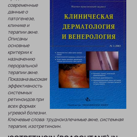
современные
данные о
патогенезе,
клинике и
терапии акне.
Описаны
основные
критерии к
назначению
пероральной
терапии акне.
Показана высокая
эффективность
системных
ретиноидов при
всех формах
угревой болезни.
Ключевые слова: трудноизлечимые акне, системная
терапия, изотретиноин.