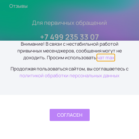
Отзывы
Для первичных обращений
+7 499 235 33 07
Внимание! В связи с нестабильной работой
привычных месенджеров, сообщения могут не
доходить. Просим использовать
чат max
.
®ООО «Клиника лечения угрей и реабилитации кожи»
Продолжая пользоваться сайтом, вы соглашаетесь с
2003 — 2026 |
Политика обработки персональных данных
политикой обработки персональных данных
Информация размещенная на сайте danaya-clk.ru
защищена Законом РФ «Об авторском праве и смежных
СОГЛАСЕН
правах» от 19 июля 1995г. №110 ФЗ и от 20 июля 2004г №72
ФЗ. Запрещается любое распространение без
разрешения администрации.