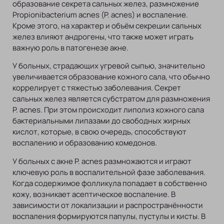
образование секрета сальных желез, размножение
Propionibacterium acnes (P. acnes) и воспаление.
Кроме этого, на характер и объём секреции сальных
желез влияют андрогены, что также может играть
важную роль в патогенезе акне.
У больных, страдающих угревой сыпью, значительно
увеличивается образование кожного сала, что обычно
коррелирует с тяжестью заболевания. Секрет
сальных желез является субстратом для размножения
P. acnes. При этом происходит липолиз кожного сала
бактериальными липазами до свободных жирных
кислот, которые, в свою очередь, способствуют
воспалению и образованию комедонов.
У больных с акне P. acnes размножаются и играют
ключевую роль в воспалительной фазе заболевания.
Когда содержимое фолликула попадает в собственно
кожу, возникает асептическое воспаление. В
зависимости от локализации и распространённости
воспаления формируются папулы, пустулы и кисты. В