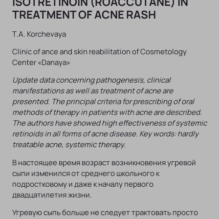
ISOTRETINOIN (ROACCUTANE) IN
TREATMENT OF ACNE RASH
Т.А. Korchevaya
Clinic of ance and skin reabilitation of Cosmetology
Center «Danaya»
Update data concerning pathogenesis, clinical
manifestations as well as treatment of acne are
presented. The principal criteria for prescribing of oral
methods of therapy in patients with acne are described.
The authors have showed high effectiveness of systemic
retinoids in all forms of acne disease. Key words: hardly
treatable acne, systemic therapy.
В настоящее время возраст возникновения угревой
сыпи изменился от среднего школьного к
подростковому и даже к началу первого
двадцатилетия жизни.
Угревую сыпь больше не следует трактовать просто