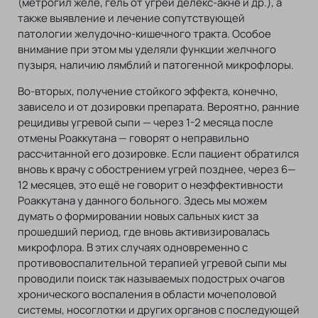
(метрогил желе, гель от угрей делекс-акне и др.), а
также выявление и лечение сопутствующей
патологии желудочно-кишечного тракта. Особое
внимание при этом мы уделяли функции желчного
пузыря, наличию лямблий и патогенной микрофлоры.
Во-вторых, получение стойкого эффекта, конечно,
зависело и от дозировки препарата. Вероятно, ранние
рецидивы угревой сыпи — через 1-2 месяца после
отмены Роаккутана — говорят о неправильно
рассчитанной его дозировке. Если пациент обратился
вновь к врачу с обострением угрей позднее, через 6—
12 месяцев, это ещё не говорит о неэффективности
Роаккутана у данного больного. Здесь мы можем
думать о формировании новых сальных кист за
прошедший период, где вновь активизировалась
микрофлора. В этих случаях одновременно с
противовоспалительной терапией угревой сыпи мы
проводили поиск так называемых подострых очагов
хронического воспаления в области мочеполовой
системы, носоглотки и других органов с последующей