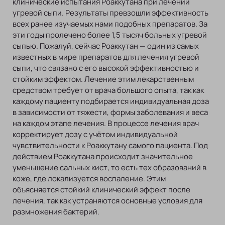
клинические испытания Роаккутана при лечении
угревой сыпи. Результаты превзошли эффективность
всех ранее изучаемых нами подобных препаратов. За
эти годы пролечено более 1,5 тысяч больных угревой
сыпью. Пожалуй, сейчас Роаккутан — один из самых
известных в мире препаратов для лечения угревой
сыпи, что связано с его высокой эффективностью и
стойким эффектом. Лечение этим лекарственным
средством требует от врача большого опыта, так как
каждому пациенту подбирается индивидуальная доза
в зависимости от тяжести, формы заболевания и веса
на каждом этапе лечения. В процессе лечения врач
корректирует дозу с учётом индивидуальной
чувствительности к Роаккутану самого пациента. Под
действием Роаккутана происходит значительное
уменьшение сальных кист, то есть тех образований в
коже, где локализуется воспаление. Этим
объясняется стойкий клинический эффект после
лечения, так как устраняются основные условия для
размножения бактерий.