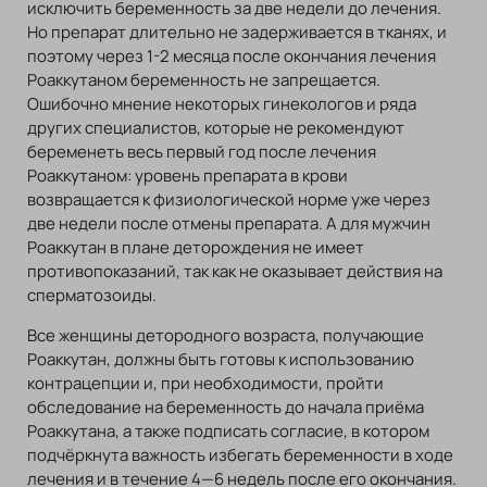
исключить беременность за две недели до лечения.
Но препарат длительно не задерживается в тканях, и
поэтому через 1-2 месяца после окончания лечения
Роаккутаном беременность не запрещается.
Ошибочно мнение некоторых гинекологов и ряда
других специалистов, которые не рекомендуют
беременеть весь первый год после лечения
Роаккутаном: уровень препарата в крови
возвращается к физиологической норме уже через
две недели после отмены препарата. А для мужчин
Роаккутан в плане деторождения не имеет
противопоказаний, так как не оказывает действия на
сперматозоиды.
Все женщины детородного возраста, получающие
Роаккутан, должны быть готовы к использованию
контрацепции и, при необходимости, пройти
обследование на беременность до начала приёма
Роаккутана, а также подписать согласие, в котором
подчёркнута важность избегать беременности в ходе
лечения и в течение 4—6 недель после его окончания.