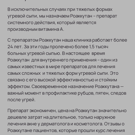
В исключительных случаях при тяжелых формах
угревой сыпи, мы назначаем Роаккутан – препарат
системного действия, который является
производным витамина А.
С препаратом Роаккутан наша клиника работает более
24 лет. За эти годы пролечено более 1,5 тысяч
больных угревой сыпью. В настоящее время
Роаккутан для внутреннего применения – один из
самых известных в мире препаратов для лечения
самых сложных и тяжелых форм угревой сыпи. Это
связано с его высокой эффективностью и стойким
эффектом. Своевременное назначение Роаккутана —
важный момент в профилактике рубцов, пятен, следов
после угрей.
Препарат экономичен, цена на Роаккутан значительно
дешевле затрат на длительное, только наружное
лечения акне у дерматолога и косметолога. Отзывы о
Роаккутане пациентов, которые прошли курс лечения