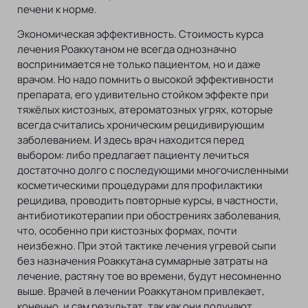
печени к норме.
Экономическая эффективность. Стоимость курса
лечения Роаккутаном не всегда однозначно
воспринимается не только пациентом, но и даже
врачом. Но надо помнить о высокой эффективности
препарата, его удивительно стойком эффекте при
тяжёлых кистозных, атероматозных угрях, которые
всегда считались хроническим рецидивирующим
заболеванием. И здесь врач находится перед
выбором: либо предлагает пациенту лечиться
достаточно долго с последующими многочисленными
косметическими процедурами для профилактики
рецидива, проводить повторные курсы, в частности,
антибиотикотерапии при обострениях заболевания,
что, особенно при кистозных формах, почти
неизбежно. При этой тактике лечения угревой сыпи
без назначения Роаккутана суммарные затраты на
лечение, растяну тое во времени, будут несомненно
выше. Врачей в лечении Роаккутаном привлекает,
конечно, и сам результат, так как они получают