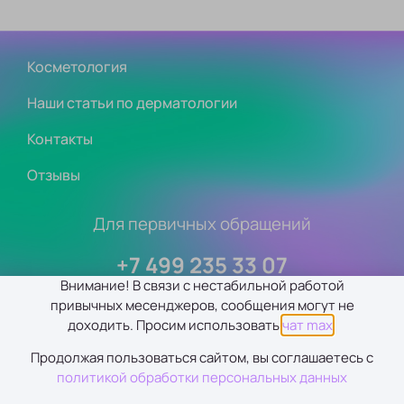
Косметология
Наши статьи по дерматологии
Контакты
Отзывы
Для первичных обращений
+7 499 235 33 07
Внимание! В связи с нестабильной работой
привычных месенджеров, сообщения могут не
доходить. Просим использовать
чат max
.
®ООО «Клиника лечения угрей и реабилитации кожи»
Продолжая пользоваться сайтом, вы соглашаетесь с
2003 — 2026 |
Политика обработки персональных данных
политикой обработки персональных данных